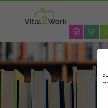
Dez
wij