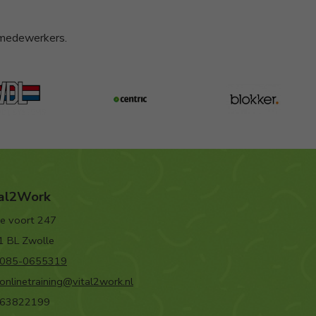
n medewerkers.
tal2Work
e voort 247
1 BL Zwolle
085-0655319
onlinetraining@vital2work.nl
63822199